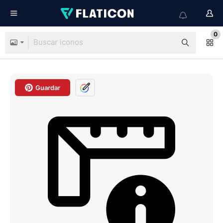
0
Guardar