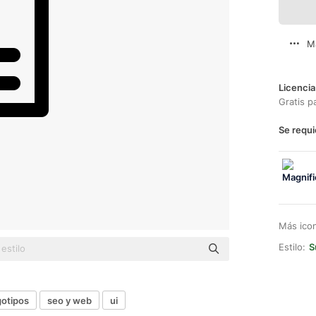
M
Licencia
Gratis p
Se requi
Más ico
Estilo:
S
gotipos
seo y web
ui