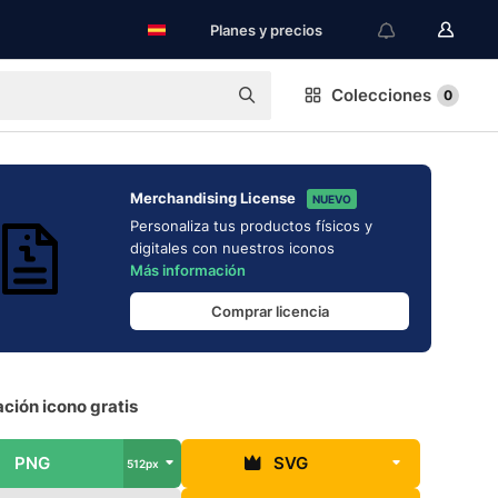
Planes y precios
Colecciones
0
Merchandising License
NUEVO
Personaliza tus productos físicos y
digitales con nuestros iconos
Más información
Comprar licencia
ción icono gratis
PNG
SVG
512px