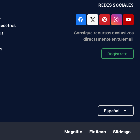
REDES SOCIALES
s
nosotros
Consigue recursos exclusivos
ia
directamente en tu email
os
Regístrate
Español
Magnific
Flaticon
Slidesgo