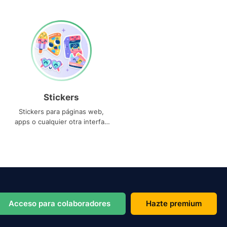
Stickers
Stickers para páginas web,
apps o cualquier otra interfaz
que necesites
Acceso para colaboradores
Hazte premium