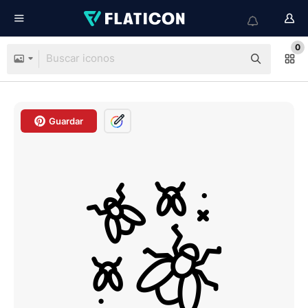
0
Guardar