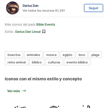
Darius Dan
Seguir
Ver todos los recursos 61,341
Más iconos del pack
Bible Events
Estilo:
Darius Dan Lineal
insectos
animales
mosca
egipto
loco
plaga
reino animal
bíblico
culturas
evento bíblico
Iconos con el mismo estilo y concepto
Ver más