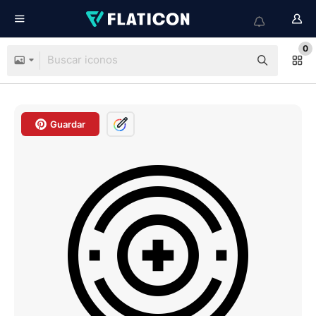
0
Guardar