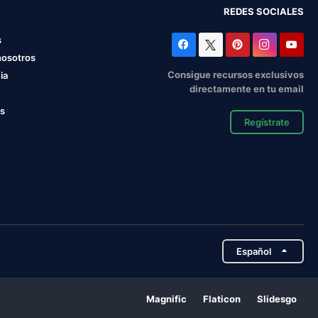
REDES SOCIALES
s
nosotros
Consigue recursos exclusivos
ia
directamente en tu email
os
Regístrate
Español
Magnific
Flaticon
Slidesgo