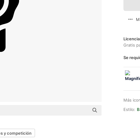
M
Licencia
Gratis p
Se requi
Más ico
Estilo:
B
s y competición