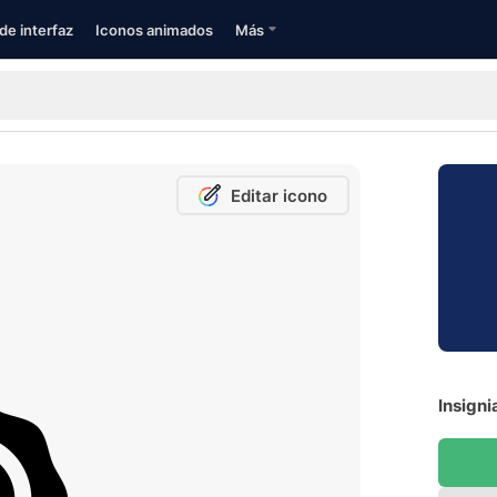
de interfaz
Iconos animados
Más
Editar icono
Insigni