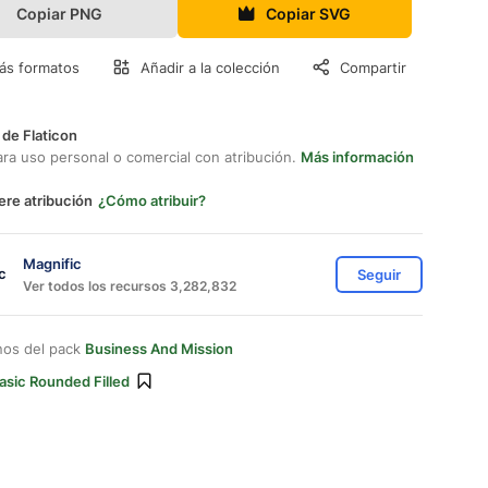
Copiar PNG
Copiar SVG
ás formatos
Añadir a la colección
Compartir
 de Flaticon
ara uso personal o comercial con atribución.
Más información
ere atribución
¿Cómo atribuir?
Magnific
Seguir
Ver todos los recursos 3,282,832
nos del pack
Business And Mission
asic Rounded Filled