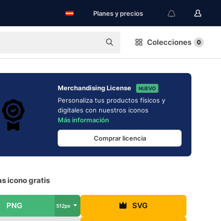
Planes y precios
Colecciones
0
Merchandising License
NUEVO
Personaliza tus productos físicos y
digitales con nuestros iconos
Más información
Comprar licencia
as icono gratis
PNG
SVG
512px