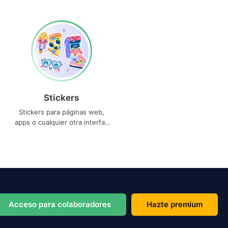
Stickers
Stickers para páginas web,
apps o cualquier otra interfaz
que necesites
Acceso para colaboradores
Hazte premium