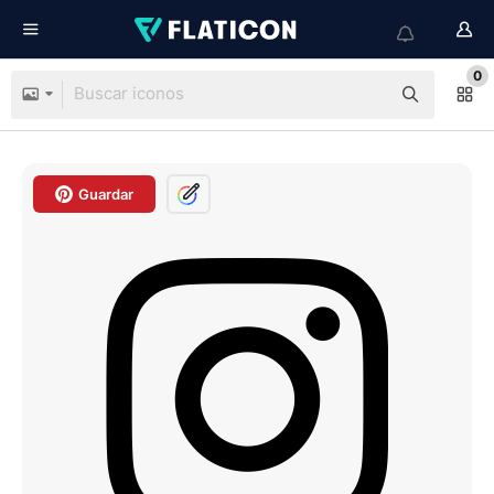
0
Guardar