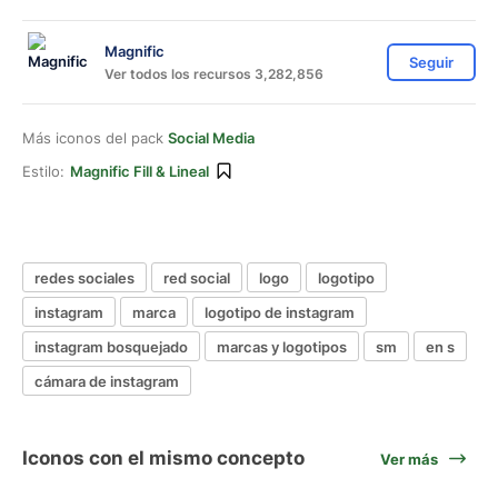
Magnific
Seguir
Ver todos los recursos 3,282,856
Más iconos del pack
Social Media
Estilo:
Magnific Fill & Lineal
redes sociales
red social
logo
logotipo
instagram
marca
logotipo de instagram
instagram bosquejado
marcas y logotipos
sm
en s
cámara de instagram
Iconos con el mismo concepto
Ver más