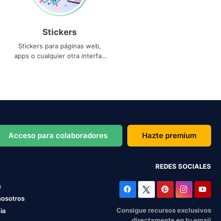
Stickers
Stickers para páginas web,
apps o cualquier otra interfaz
que necesites
Acceso para colaboradores
Hazte premium
REDES SOCIALES
s
nosotros
Consigue recursos exclusivos
ia
directamente en tu email