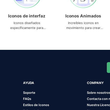
Iconos de interfaz
Iconos Animados
Iconos diseñados
Increíbles iconos en
específicamente para
movimiento para crear
interfaces
proyectos dinámicos
AYUDA
COMPANY
Soporte
Sobre nosotro
FAQs
Contacta con 
Estilos de Iconos
Nuestra Licenc