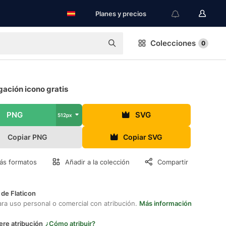
Planes y precios
Colecciones
0
gación icono gratis
PNG
SVG
512px
Copiar PNG
Copiar SVG
ás formatos
Añadir a la colección
Compartir
 de Flaticon
ara uso personal o comercial con atribución.
Más información
ere atribución
¿Cómo atribuir?