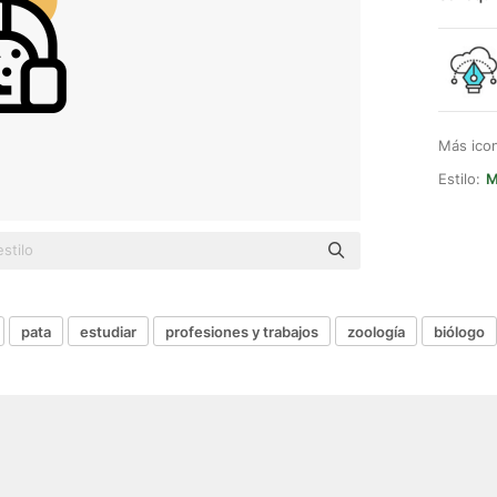
Más ico
Estilo:
M
pata
estudiar
profesiones y trabajos
zoología
biólogo