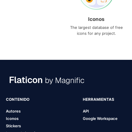
Iconos
The largest database of free
icons for any project.
CONTENIDO
HERRAMIENTAS
Autores
API
Iconos
Google Workspace
Stickers