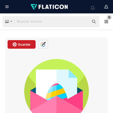
0
Guardar