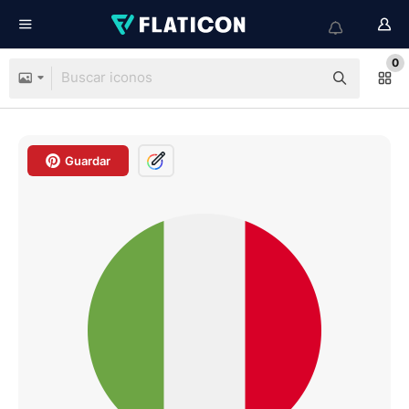
0
Guardar