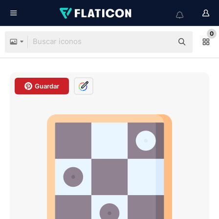
0
Guardar