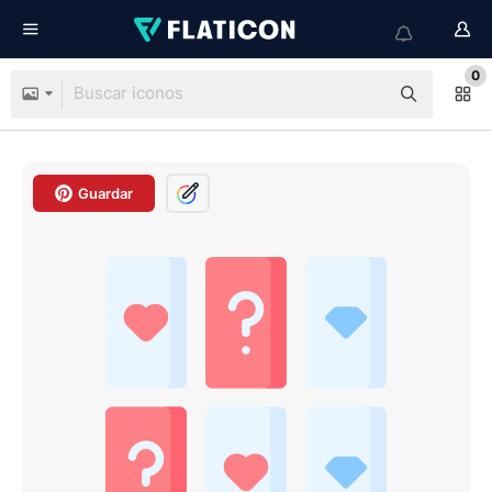
0
Guardar