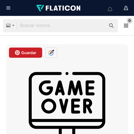
0
Guardar