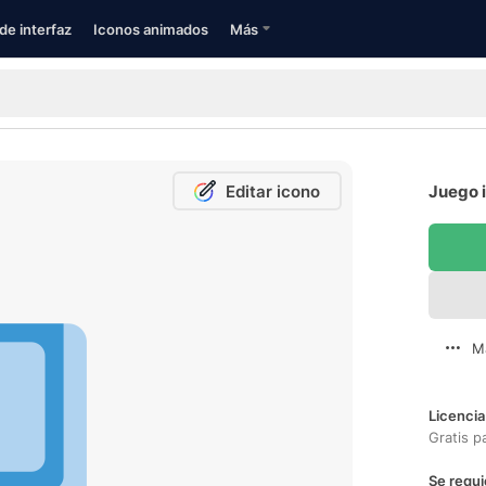
de interfaz
Iconos animados
Más
Editar icono
Juego i
M
Licencia
Gratis p
Se requi