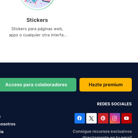
Stickers
Stickers para páginas web,
apps o cualquier otra interfaz
que necesites
Acceso para colaboradores
Hazte premium
REDES SOCIALES
s
nosotros
Consigue recursos exclusivos
ia
directamente en tu email