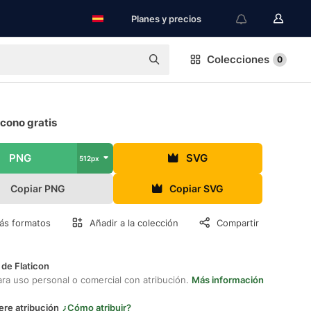
Planes y precios
Colecciones
0
cono gratis
PNG
SVG
512px
Copiar PNG
Copiar SVG
ás formatos
Añadir a la colección
Compartir
 de Flaticon
ara uso personal o comercial con atribución.
Más información
ere atribución
¿Cómo atribuir?