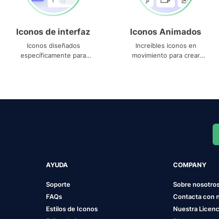
Iconos de interfaz
Iconos Animados
Iconos diseñados
Increíbles iconos en
específicamente para
movimiento para crear
interfaces
proyectos dinámicos
AYUDA
COMPANY
Soporte
Sobre nosotro
FAQs
Contacta con 
Estilos de Iconos
Nuestra Licenc