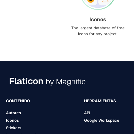
Iconos
The largest database of free
icons for any project.
CONTENIDO
HERRAMIENTAS
Autores
API
Iconos
Google Workspace
Stickers