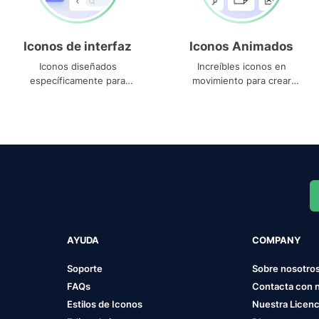
Iconos de interfaz
Iconos Animados
Iconos diseñados
Increíbles iconos en
específicamente para
movimiento para crear
interfaces
proyectos dinámicos
AYUDA
COMPANY
Soporte
Sobre nosotro
FAQs
Contacta con 
Estilos de Iconos
Nuestra Licenc