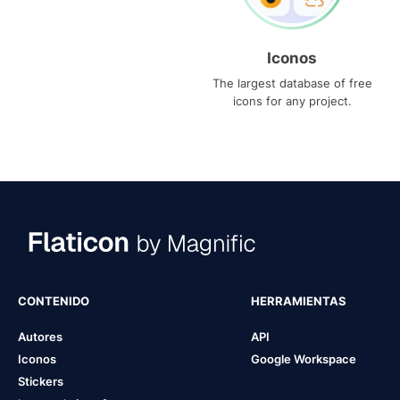
Iconos
The largest database of free
icons for any project.
CONTENIDO
HERRAMIENTAS
Autores
API
Iconos
Google Workspace
Stickers