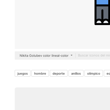
Nikita Golubev color lineal-color
juegos
hombre
deporte
anillos
olímpico
e