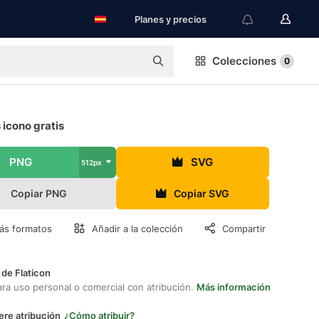
Planes y precios
Colecciones
0
icono gratis
PNG
SVG
512px
Copiar PNG
Copiar SVG
ás formatos
Añadir a la colección
Compartir
 de Flaticon
ara uso personal o comercial con atribución.
Más información
ere atribución
¿Cómo atribuir?