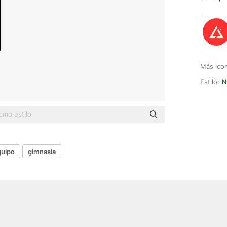
Más ico
Estilo:
N
quipo
gimnasia