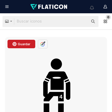
0
Guardar