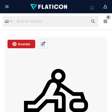
0
Guardar