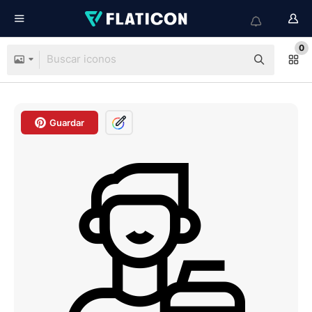
0
Guardar