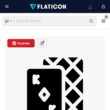
0
Guardar