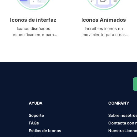
Iconos de interfaz
Iconos Animados
Iconos diseñados
Increíbles iconos en
específicamente para
movimiento para crear
interfaces
proyectos dinámicos
AYUDA
COMPANY
Soporte
Sobre nosotro
FAQs
Contacta con 
Estilos de Iconos
Nuestra Licenc