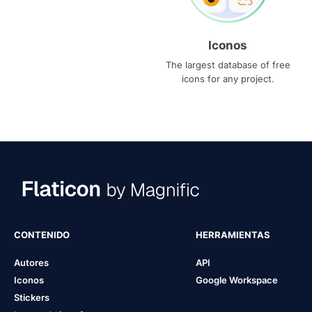
Iconos
The largest database of free
icons for any project.
CONTENIDO
HERRAMIENTAS
Autores
API
Iconos
Google Workspace
Stickers