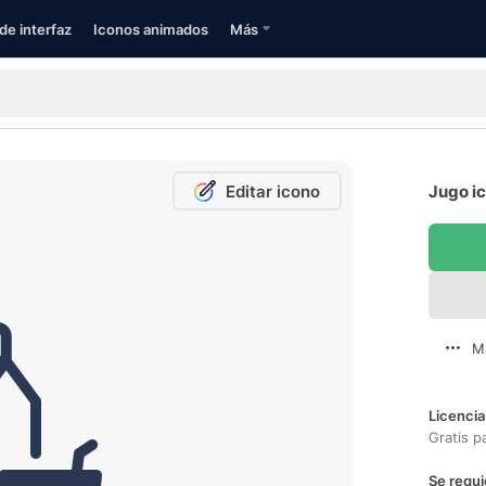
de interfaz
Iconos animados
Más
Editar icono
Jugo ic
M
Licencia
Gratis p
Se requi