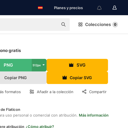
Planes y precios
Colecciones
0
ono gratis
PNG
SVG
512px
Copiar PNG
Copiar SVG
ás formatos
Añadir a la colección
Compartir
 de Flaticon
ara uso personal o comercial con atribución.
Más información
ere atribución
¿Cómo atribuir?