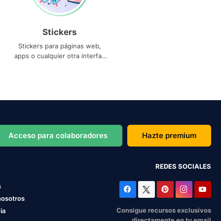
Stickers
Stickers para páginas web,
apps o cualquier otra interfaz
que necesites
Acceso para colaboradores
Hazte premium
REDES SOCIALES
s
nosotros
Consigue recursos exclusivos
ia
directamente en tu email