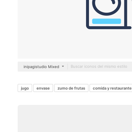
inipagistudio Mixed
jugo
envase
zumo de frutas
comida y restaurante