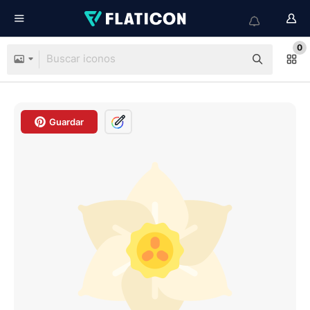
0
Guardar