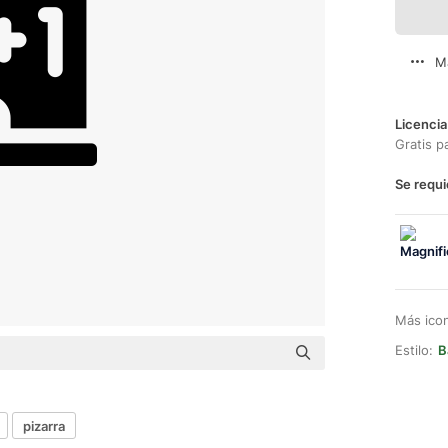
M
Licencia
Gratis p
Se requi
Más ico
Estilo:
B
pizarra