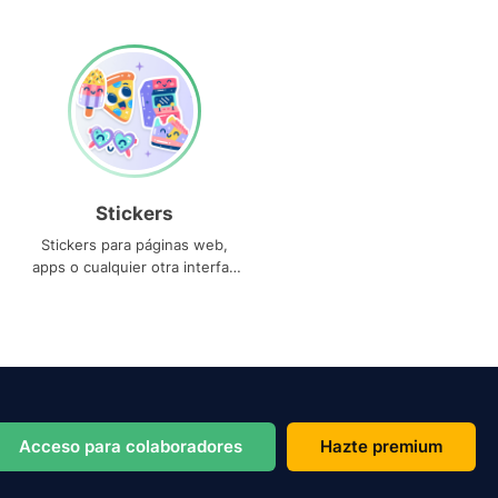
Stickers
Stickers para páginas web,
apps o cualquier otra interfaz
que necesites
Acceso para colaboradores
Hazte premium