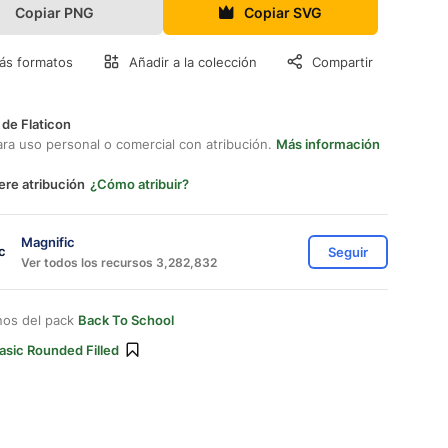
Copiar PNG
Copiar SVG
ás formatos
Añadir a la colección
Compartir
 de Flaticon
ara uso personal o comercial con atribución.
Más información
ere atribución
¿Cómo atribuir?
Magnific
Seguir
Ver todos los recursos 3,282,832
nos del pack
Back To School
asic Rounded Filled