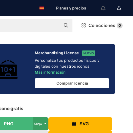
Planes y precios
Colecciones
0
Merchandising License
NUEVO
Personaliza tus productos físicos y
digitales con nuestros iconos
Más información
Comprar licencia
cono gratis
PNG
SVG
512px