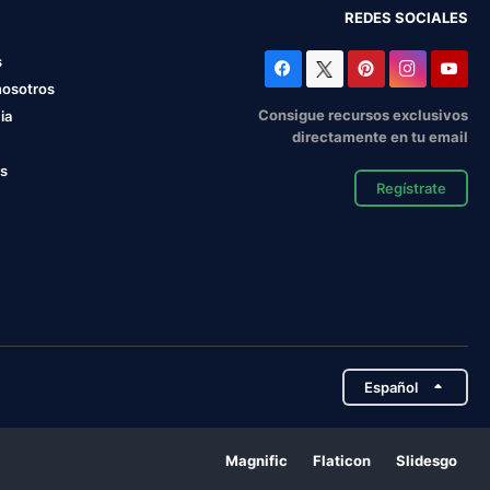
REDES SOCIALES
s
nosotros
Consigue recursos exclusivos
ia
directamente en tu email
os
Regístrate
Español
Magnific
Flaticon
Slidesgo