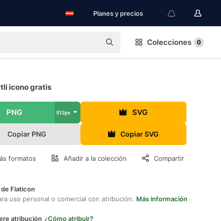
Planes y precios
Colecciones
0
tli icono gratis
PNG
SVG
512px
Copiar PNG
Copiar SVG
ás formatos
Añadir a la colección
Compartir
 de Flaticon
ara uso personal o comercial con atribución.
Más información
ere atribución
¿Cómo atribuir?