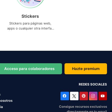
Stickers
Stickers para páginas web,
apps o cualquier otra interfaz
que necesites
Acceso para colaboradores
Hazte premium
REDES SOCIALES
s
nosotros
Consigue recursos exclusivos
ia
directamente en tu email