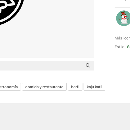
Más ico
Estilo:
S
stronomía
comida y restaurante
barfi
kaju katli