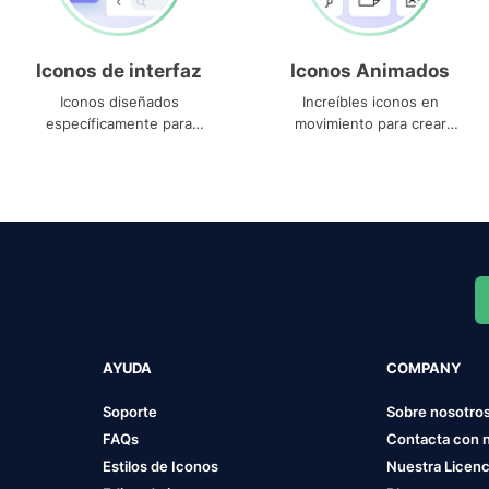
Iconos de interfaz
Iconos Animados
Iconos diseñados
Increíbles iconos en
específicamente para
movimiento para crear
interfaces
proyectos dinámicos
AYUDA
COMPANY
Soporte
Sobre nosotro
FAQs
Contacta con 
Estilos de Iconos
Nuestra Licenc