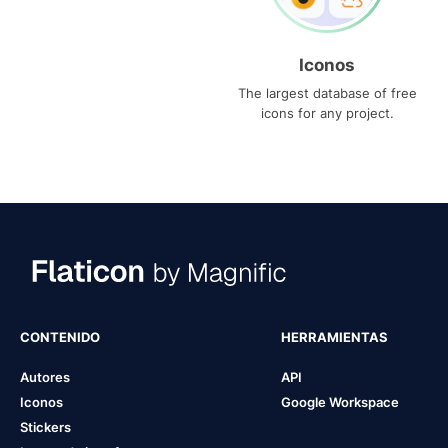
Iconos
The largest database of free
icons for any project.
CONTENIDO
HERRAMIENTAS
Autores
API
Iconos
Google Workspace
Stickers