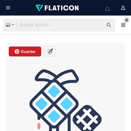
0
Guardar