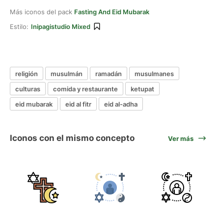
Más iconos del pack
Fasting And Eid Mubarak
Estilo:
Inipagistudio Mixed
religión
musulmán
ramadán
musulmanes
culturas
comida y restaurante
ketupat
eid mubarak
eid al fitr
eid al-adha
Iconos con el mismo concepto
Ver más