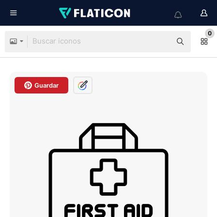
0
Guardar