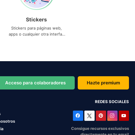
Stickers
Stickers para páginas web,
apps o cualquier otra interfaz
que necesites
Acceso para colaboradores
Hazte premium
REDES SOCIALES
s
nosotros
Consigue recursos exclusivos
ia
directamente en tu email