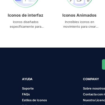
Iconos de interfaz
Iconos Animados
Iconos diseñados
Increíbles iconos en
específicamente para
movimiento para crear
interfaces
proyectos dinámicos
AYUDA
COMPANY
Soporte
Sobre nosotro
FAQs
Contacta con 
Estilos de Iconos
Nuestra Licenc