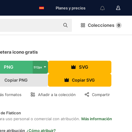
Planes y precios
Colecciones
0
etera icono gratis
PNG
SVG
512px
Copiar PNG
Copiar SVG
ás formatos
Añadir a la colección
Compartir
 de Flaticon
ara uso personal o comercial con atribución.
Más información
ere atribución
¿Cómo atribuir?