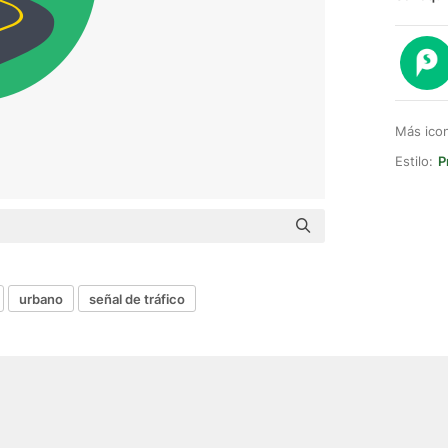
Más ico
Estilo:
P
urbano
señal de tráfico