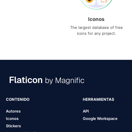
Iconos
The largest database of free
icons for any project.
CONTENIDO
HERRAMIENTAS
Autores
API
Iconos
Google Workspace
Stickers