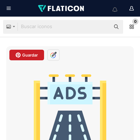
0
Guardar