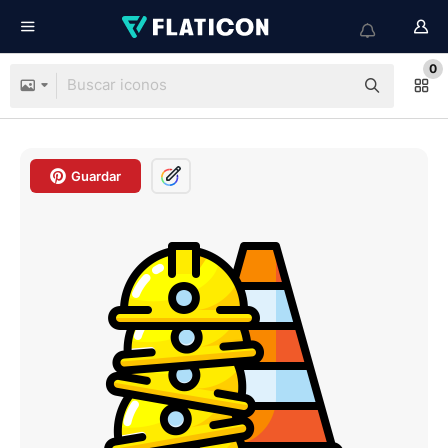
0
Guardar