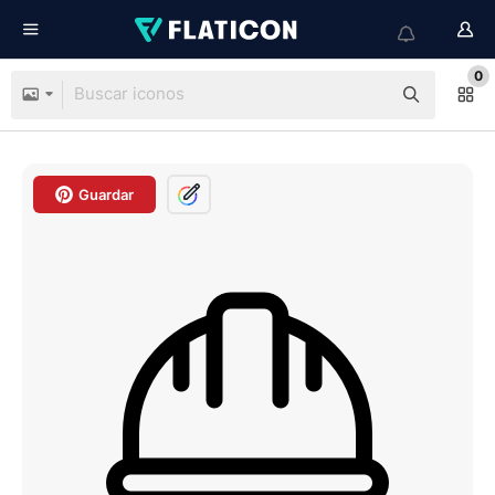
0
Guardar