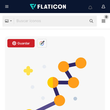
0
Guardar