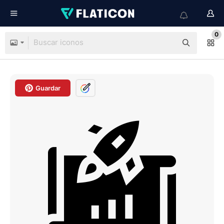
0
Guardar