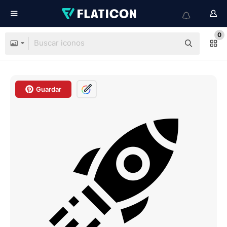
0
Guardar