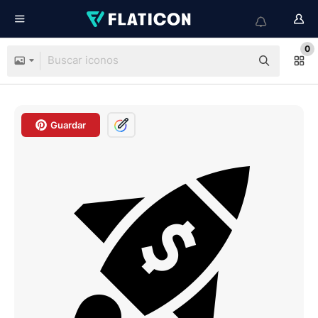
0
Guardar