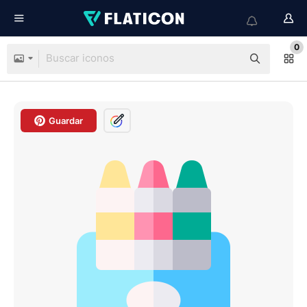
0
Guardar