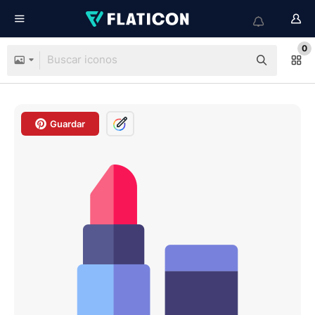
0
Guardar