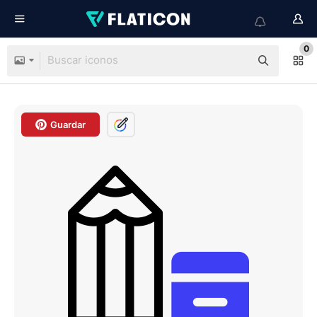
0
Guardar