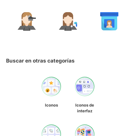
Buscar en otras categorías
Iconos
Iconos de
interfaz