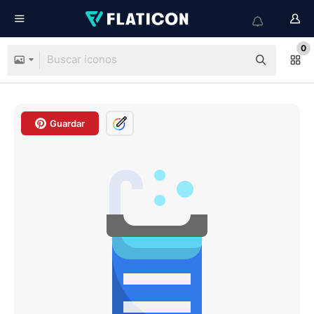
0
Guardar