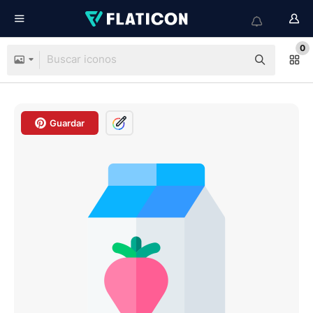
0
Guardar