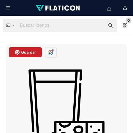
0
Guardar