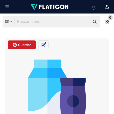
0
Guardar