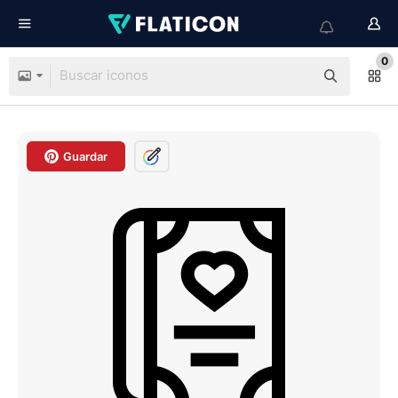
0
Guardar