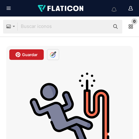
0
Guardar