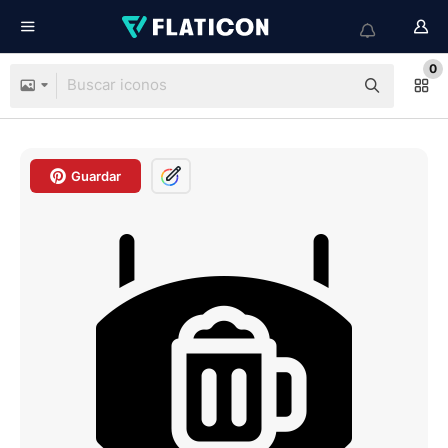
0
Guardar