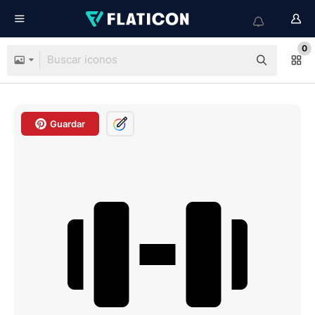
0
Guardar