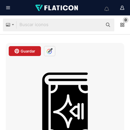
0
Guardar