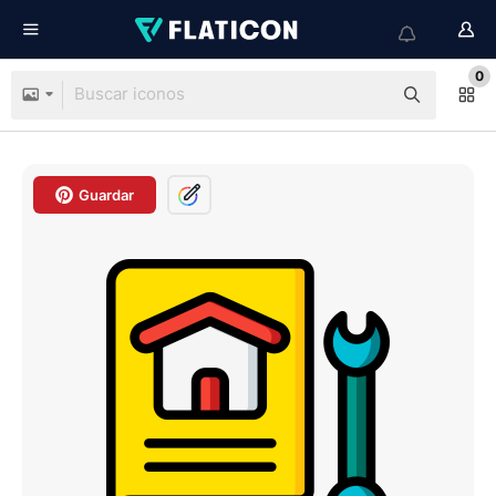
0
Guardar