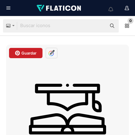
0
Guardar