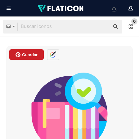
0
Guardar