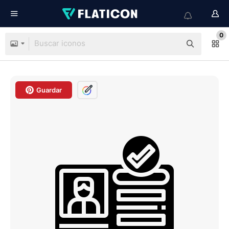
0
Guardar