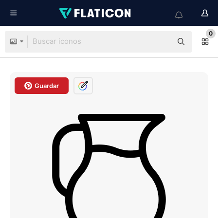
0
Guardar