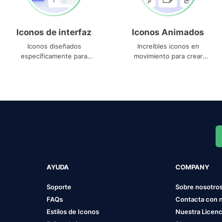
Iconos de interfaz
Iconos Animados
Iconos diseñados
Increíbles iconos en
específicamente para
movimiento para crear
interfaces
proyectos dinámicos
AYUDA
COMPANY
Soporte
Sobre nosotro
FAQs
Contacta con 
Estilos de Iconos
Nuestra Licenc