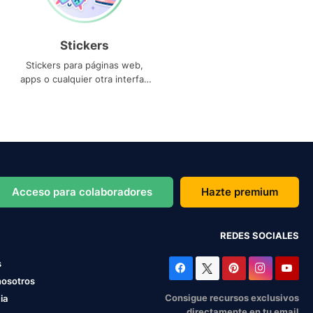
Stickers
Stickers para páginas web,
apps o cualquier otra interfaz
que necesites
Acceso para colaboradores
Hazte premium
REDES SOCIALES
s
nosotros
Consigue recursos exclusivos
ia
directamente en tu email