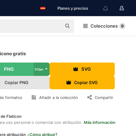
Planes y precios
Colecciones
0
icono gratis
PNG
SVG
512px
Copiar PNG
Copiar SVG
ás formatos
Añadir a la colección
Compartir
 de Flaticon
ara uso personal o comercial con atribución.
Más información
ere atribución
¿Cómo atribuir?